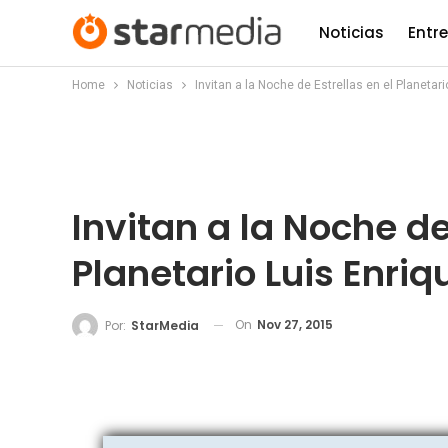
Noticias
Entr
Home
Noticias
Invitan a la Noche de Estrellas en el Planetari
Invitan a la Noche de
Planetario Luis Enriq
On
Nov 27, 2015
Por:
StarMedia