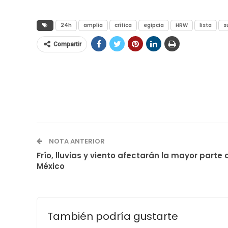
24h
amplía
crítica
egipcia
HRW
lista
s
Compartir
NOTA ANTERIOR
Frío, lluvias y viento afectarán la mayor parte 
México
También podría gustarte