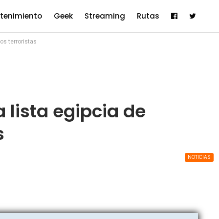
etenimiento
Geek
Streaming
Rutas
os terroristas
 lista egipcia de
s
NOTICIAS