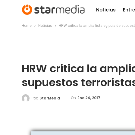
Noticias
Entr
Home
Noticias
HRW critica la amplia lista egipcia de supuest
HRW critica la amplia
supuestos terrorista
On
Ene 24, 2017
Por:
StarMedia