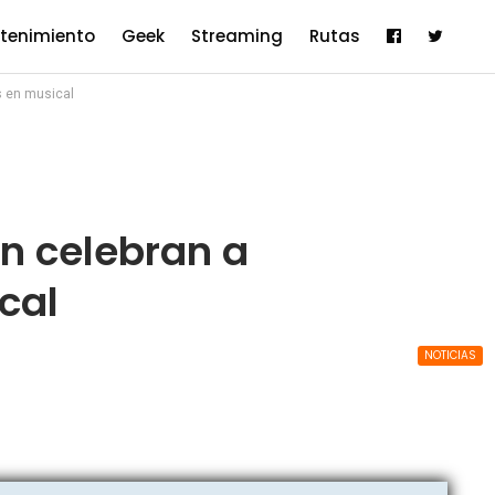
etenimiento
Geek
Streaming
Rutas
s en musical
an celebran a
cal
NOTICIAS