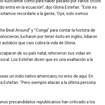
o suficiente como para haber pasado por varios ciclos
do entra en la ecuación”, dijo Gloria Estefan. “Este es
sitamos recordarle a la gente, ‘Oye, solo somos
the Beat Around” y “Conga” para contar la historia de
nocieron, lucharon por tener éxito en inglés, lidiaron
 autobús que casi cobra la vida de Gloria.
scaparon de su país natal, rehicieron sus vidas en
cal. Los Estefan dicen que es una exaltación a la
as un indio nativo americano, no eres de aquí. En
ria Estefan. “Pero siempre atacan a la última persona
nos precandidatos republicanos han criticado a los