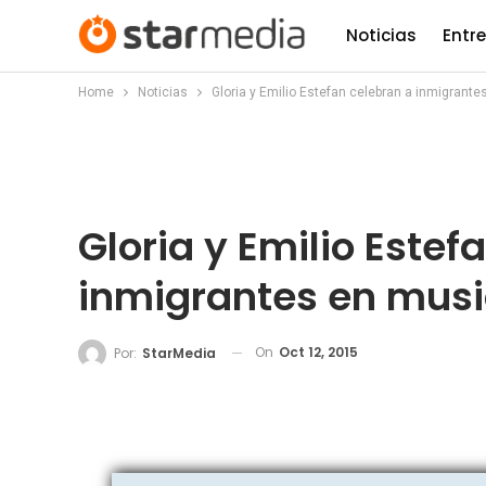
Noticias
Entr
Home
Noticias
Gloria y Emilio Estefan celebran a inmigrante
Gloria y Emilio Estef
inmigrantes en musi
On
Oct 12, 2015
Por:
StarMedia