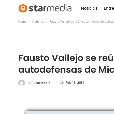
Noticias
Entr
Home
Noticias
Fausto Vallejo se reúne con líderes de auto
Fausto Vallejo se re
autodefensas de Mi
On
Feb 19, 2014
Por:
StarMedia