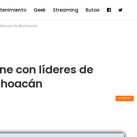
etenimiento
Geek
Streaming
Rutas
defensas de Michoacán
úne con líderes de
choacán
NOTICIAS