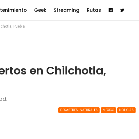
etenimiento
Geek
Streaming
Rutas
lchotla, Puebla
ertos en Chilchotla,
ad.
DESASTRES-NATURALES
MEXICO
NOTICIAS