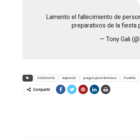
Lamento el fallecimiento de person
preparativos de la fiesta 
— Tony Gali (
Chilchotla
explosió
juegos pirotécnicos
Puebla
Compartir