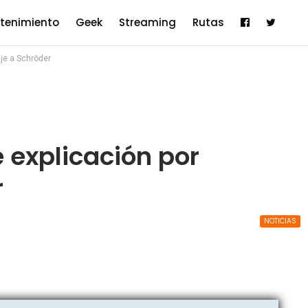
etenimiento
Geek
Streaming
Rutas
je a Schröder
 explicación por
r
NOTICIAS