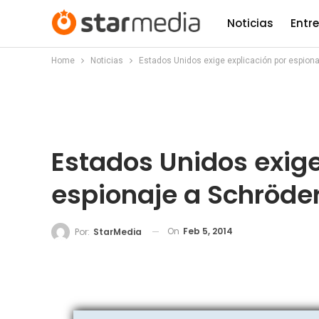
Noticias
Entr
Home
Noticias
Estados Unidos exige explicación por espiona
Estados Unidos exige
espionaje a Schröde
On
Feb 5, 2014
Por:
StarMedia