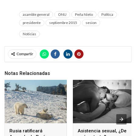
asamble general
ONU
Peña Nieto
Política
presidente
septiembre 2015
sesion
Noticias
Compartir
Notas Relacionadas
Rusia ratificará
Asistencia sexual, ¿De