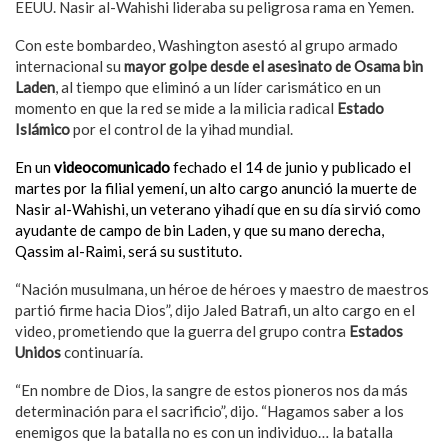
EEUU. Nasir al-Wahishi lideraba su peligrosa rama en Yemen.
Con este bombardeo, Washington asestó al grupo armado
internacional su
mayor golpe desde el asesinato de Osama bin
Laden
, al tiempo que eliminó a un líder carismático en un
momento en que la red se mide a la milicia radical
Estado
Islámico
por el control de la yihad mundial.
En un
videocomunicado
fechado el 14 de junio y publicado el
martes por la filial yemení, un alto cargo anunció la muerte de
Nasir al-Wahishi, un veterano yihadí que en su día sirvió como
ayudante de campo de bin Laden, y que su mano derecha,
Qassim al-Raimi, será su sustituto.
“Nación musulmana, un héroe de héroes y maestro de maestros
partió firme hacia Dios”, dijo Jaled Batrafi, un alto cargo en el
video, prometiendo que la guerra del grupo contra
Estados
Unidos
continuaría.
“En nombre de Dios, la sangre de estos pioneros nos da más
determinación para el sacrificio”, dijo. “Hagamos saber a los
enemigos que la batalla no es con un individuo… la batalla