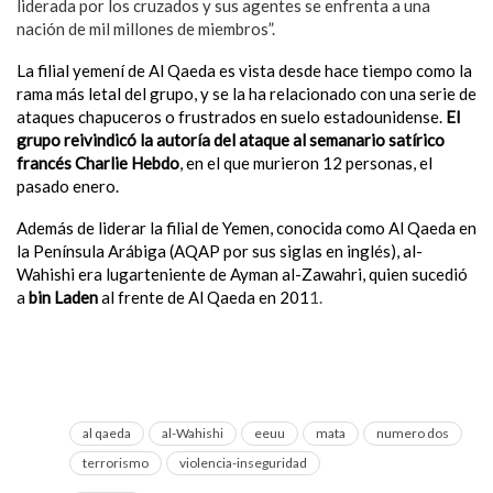
liderada por los cruzados y sus agentes se enfrenta a una
nación de mil millones de miembros”.
La filial yemení de Al Qaeda es vista desde hace tiempo como la
rama más letal del grupo, y se la ha relacionado con una serie de
ataques chapuceros o frustrados en suelo estadounidense.
El
grupo reivindicó la autoría del ataque al semanario satírico
francés Charlie Hebdo
, en el que murieron 12 personas, el
pasado enero.
Además de liderar la filial de Yemen, conocida como Al Qaeda en
la Península Arábiga (AQAP por sus siglas en inglés), al-
Wahishi era lugarteniente de Ayman al-Zawahri, quien sucedió
a
bin Laden
al frente de Al Qaeda en 201
1.
al qaeda
al-Wahishi
eeuu
mata
numero dos
terrorismo
violencia-inseguridad