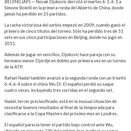
BEIJING (AP) — Novak Djokovic derrotó el martes 6-1, 6-1 a
Simone Bolelli en la primera ronda del Abierto de China, donde
jamás ha perdido en 25 partidos.
La racha victoriosa del serbio empezó en 2009, cuando ganó el
primero de cinco títulos del torneo. Sólo ha perdido tres de 51
sets en sus cinco participaciones en Beijing, donde no jugó en
2011.
Además de jugar en sencillos, Djokovic hace pareja con su
hermano menor Djordje en dobles por primera vez en un torneo
de la ATP.
Rafael Nadal también avanzó a la segunda ronda con un triunfo
6-4, 6-4 sobre el chino Wu Di. El español perdió su saque
cuatro veces, incluyendo tres corridas en el segundo set.
Nadal, tercer preclasificado, está en la inusual situación de
necesitar buenos resultados al final de la temporada para
clasificarse a la Copa Masters del próximo mes en Londres.
El español parecía tener el partido bajo control ante Wu,
ubicado en el puesto 230 del ranking, tras quebrar su saque