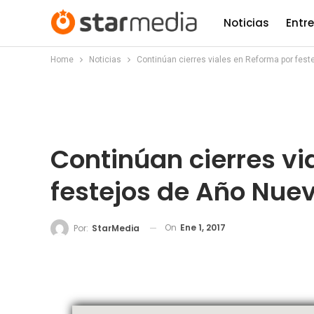
Noticias
Entr
Home
Noticias
Continúan cierres viales en Reforma por fes
Continúan cierres vi
festejos de Año Nue
On
Ene 1, 2017
Por:
StarMedia