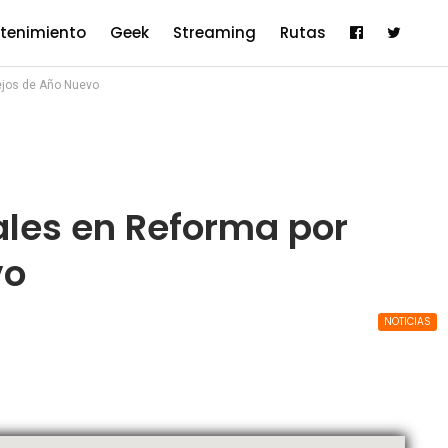
etenimiento
Geek
Streaming
Rutas
tejos de Año Nuevo
ales en Reforma por
vo
NOTICIAS