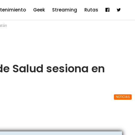
etenimiento
Geek
Streaming
Rutas
atán
de Salud sesiona en
NOTICIAS