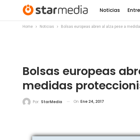
Noticias
Entr
Home
Noticias
Bolsas europeas abren al alza pese a medida
Bolsas europeas abre
medidas proteccioni
On
Ene 24, 2017
Por:
StarMedia