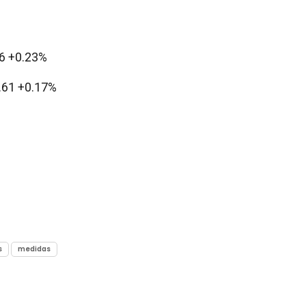
96 +0.23%
.61 +0.17%
s
medidas