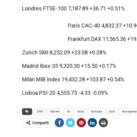
Londres FTSE-100 7,187.89 +36.71 +0.51%
París CAC-40 4,832.37 +10.
Frankfurt DAX 11,565.36 +19
Zurich SMI 8,252.09 +23.08 +0.28%
Madrid Ibex-35 9,320.30 +15.50 +0.17%
Milán MIB Index 19,432.28 +103.87 +0.54%
Lisboa PSI-20 4,555.73 -4.33 -0.09%
24h
abren
al
alza
bolsas
EUA
europea
Compartir