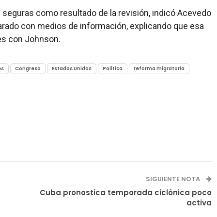
seguras como resultado de la revisión, indicó Acevedo
arado con medios de información, explicando que esa
es con Johnson.
es
Congreso
Estados Unidos
Política
reforma migratoria
SIGUIENTE NOTA
Cuba pronostica temporada ciclónica poco
activa