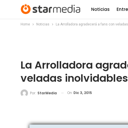
Noticias
Entr
Home
Noticias
La Arrolladora agradecerá a fans con veladas 
La Arrolladora agrad
veladas inolvidables
On
Dic 3, 2015
Por:
StarMedia