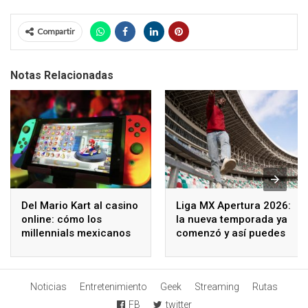
Compartir
Notas Relacionadas
Del Mario Kart al casino
Liga MX Apertura 2026:
online: cómo los
la nueva temporada ya
millennials mexicanos
comenzó y así puedes
redefinen el ocio digital
seguir los partidos
Noticias
Entretenimiento
Geek
Streaming
Rutas
FB
twitter