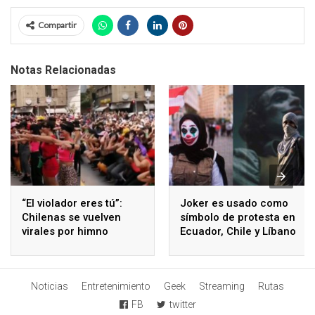
Compartir
Notas Relacionadas
“El violador eres tú”:
Joker es usado como
Chilenas se vuelven
símbolo de protesta en
virales por himno
Ecuador, Chile y Líbano
contra la violencia de
género
Noticias
Entretenimiento
Geek
Streaming
Rutas
FB
twitter