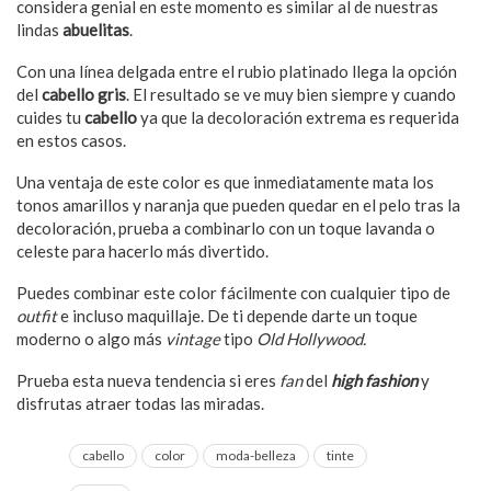
considera genial en este momento es similar al de nuestras
lindas
abuelitas
.
Con una línea delgada entre el rubio platinado llega la opción
del
cabello gris
. El resultado se ve muy bien siempre y cuando
cuides tu
cabello
ya que la decoloración extrema es requerida
en estos casos.
Una ventaja de este color es que inmediatamente mata los
tonos amarillos y naranja que pueden quedar en el pelo tras la
decoloración, prueba a combinarlo con un toque lavanda o
celeste para hacerlo más divertido.
Puedes combinar este color fácilmente con cualquier tipo de
outfit
e incluso maquillaje. De ti depende darte un toque
moderno o algo más
vintage
tipo
Old Hollywood.
Prueba esta nueva tendencia si eres
fan
del
high fashion
y
disfrutas atraer todas las miradas.
cabello
color
moda-belleza
tinte