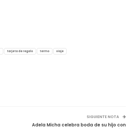
o
tarjeta de regalo
termo
viaje
SIGUIENTE NOTA
Adela Micha celebra boda de su hijo con