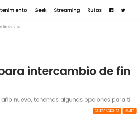
etenimiento
Geek
Streaming
Rutas
e fin de año
para intercambio de fin
e año nuevo, tenemos algunas opciones para ti.
CELEBRACIONES
MUJER