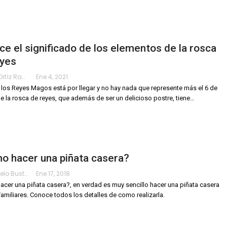
e el significado de los elementos de la rosca
eyes
Karimy Ortíz Ramos
Ene 4, 2021
e los Reyes Magos está por llegar y no hay nada que represente más el 6 de
e la rosca de reyes, que además de ser un delicioso postre, tiene
…
o hacer una piñata casera?
Ivan Sotelo Bustamante
Ene 17, 2018
cer una piñata casera?, en verdad es muy sencillo hacer una piñata casera
familiares. Conoce todos los detalles de como realizarla.