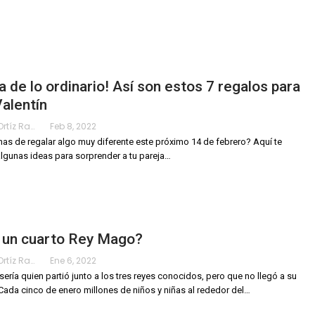
a de lo ordinario! Así son estos 7 regalos para
alentín
Karimy Ortíz Ramos
Feb 8, 2022
as de regalar algo muy diferente este próximo 14 de febrero? Aquí te
gunas ideas para sorprender a tu pareja…
 un cuarto Rey Mago?
Karimy Ortíz Ramos
Ene 6, 2022
sería quien partió junto a los tres reyes conocidos, pero que no llegó a su
Cada cinco de enero millones de niños y niñas al rededor del
…