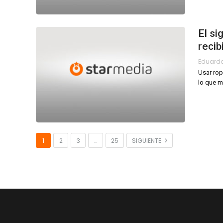
El si
recib
Eduard
Usar rop
lo que 
1
2
3
…
25
SIGUIENTE