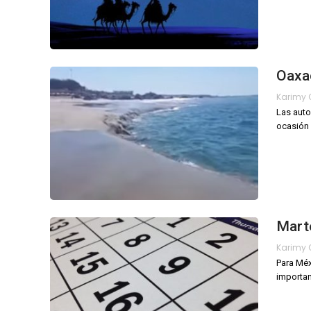
Oaxac
Las auto
ocasión
Marte
Para Méx
importa