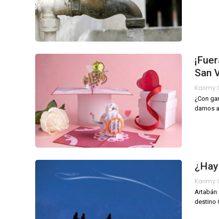
¡Fuer
San V
¿Con gan
damos al
¿Hay
Artabán 
destino