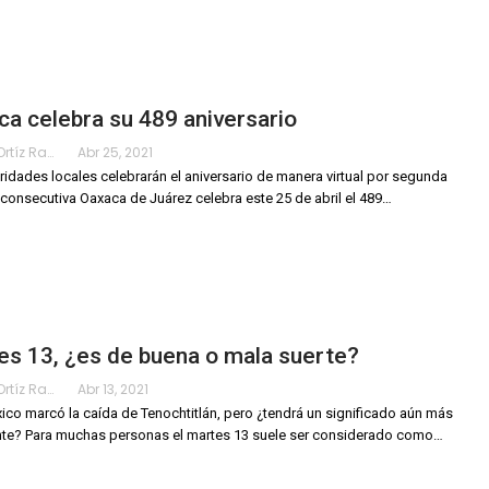
a celebra su 489 aniversario
Karimy Ortíz Ramos
Abr 25, 2021
ridades locales celebrarán el aniversario de manera virtual por segunda
 consecutiva
Oaxaca de Juárez celebra este 25 de abril el 489
…
s 13, ¿es de buena o mala suerte?
Karimy Ortíz Ramos
Abr 13, 2021
ico marcó la caída de Tenochtitlán, pero ¿tendrá un significado aún más
nte?
Para muchas personas el martes 13 suele ser considerado como
…