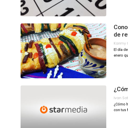
Conoc
de r
El día d
enero qu
¿Cóm
¿Cómo ha
con tus 