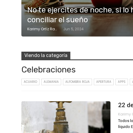
No te ejercites de noche, si lo 
conciliar el sueño
Karimy Ortíz Ramos
Jun 5, 2024
Viendo la categoría
Celebraciones
ACUARIO
ALEMANIA
ALFOMBRA ROJA
APERTURA
APPS
22 de
Todos lo
líquido
E