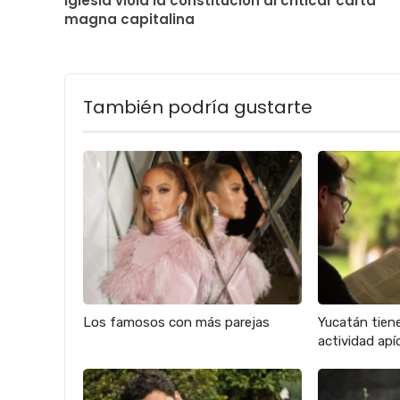
Iglesia viola la constitución al criticar carta
magna capitalina
También podría gustarte
Los famosos con más parejas
Yucatán tien
actividad apíc