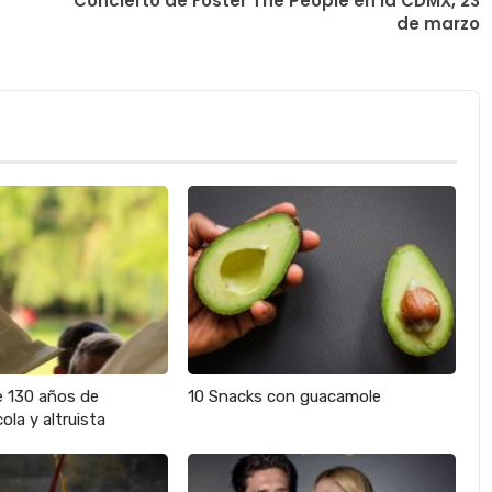
Concierto de Foster The People en la CDMX, 23
de marzo
e 130 años de
10 Snacks con guacamole
ola y altruista