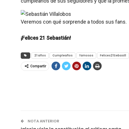
cumpleaños de sus seguidores y que la promes
Veremos con qué sorprende a todos sus fans.
¡Felices 21 Sebastián!
21 años
Cumpleaños
famosos
Felices21Sebasill
Compartir
NOTA ANTERIOR