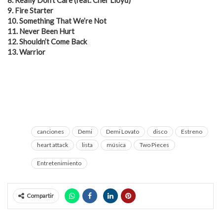
9. Fire Starter
10. Something That We’re Not
11. Never Been Hurt
12. Shouldn’t Come Back
13. Warrior
canciones
Demi
Demi Lovato
disco
Estreno
heart attack
lista
música
Two Pieces
Entretenimiento
Compartir