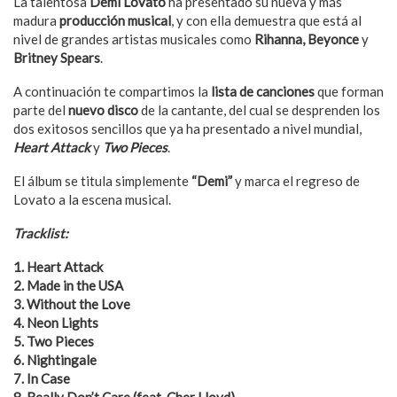
La talentosa
Demi Lovato
ha presentado su nueva y más
madura
producción musical
, y con ella demuestra que está al
nivel de grandes artistas musicales como
Rihanna, Beyonce
y
Britney Spears
.
A continuación te compartimos la
lista de canciones
que forman
parte del
nuevo disco
de la cantante, del cual se desprenden los
dos exitosos sencillos que ya ha presentado a nivel mundial,
Heart Attack
y
Two Pieces
.
El álbum se titula simplemente
“Demi”
y marca el regreso de
Lovato a la escena musical.
Tracklist:
1. Heart Attack
2. Made in the USA
3. Without the Love
4. Neon Lights
5. Two Pieces
6. Nightingale
7. In Case
8. Really Don’t Care (feat. Cher Lloyd)