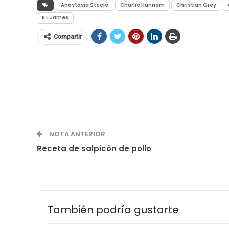
Anastasia Steele
Charlie Hunnam
Christian Grey
E.L James
Compartir
NOTA ANTERIOR
Receta de salpicón de pollo
También podría gustarte