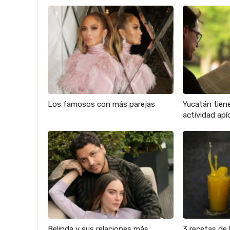
Los famosos con más parejas
Yucatán tien
actividad apíc
Belinda y sus relaciones más
3 recetas de 