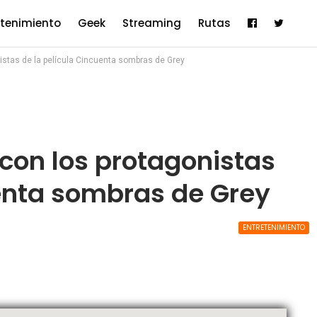
etenimiento
Geek
Streaming
Rutas
stas de la película Cincuenta sombras de Grey
con los protagonistas
uenta sombras de Grey
ENTRETENIMIENTO