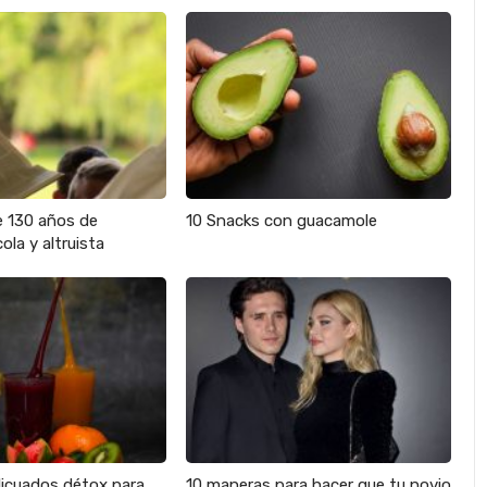
e 130 años de
10 Snacks con guacamole
ola y altruista
licuados détox para
10 maneras para hacer que tu novio