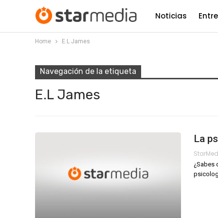
Noticias
Entr
Home
E.L James
Navegación de la etiqueta
E.L James
La ps
StarMe
¿Sabes q
psicolog