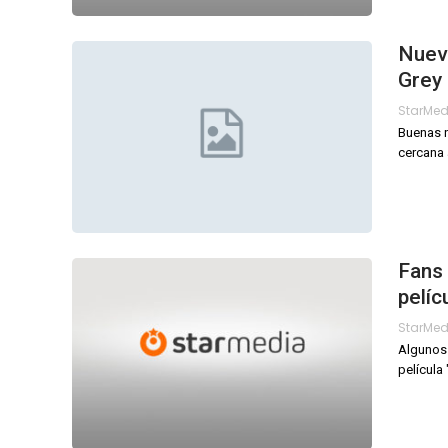
Nuevo
Grey 
StarMe
Buenas n
cercana 
Fans 
pelíc
StarMe
Algunos 
película