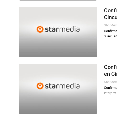
Confi
Cinc
StarMe
Confirma
"Cincuen
Conf
en C
StarMe
Confirma
interpre