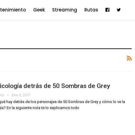
etenimiento
Geek
Streaming
Rutas
icología detrás de 50 Sombras de Grey
dia
Ene 3, 2017
ué hay detrás de los personajes de 50 Sombras de Grey y cómo lo ve la
ía? En la siguiente nota te lo explicamos todo