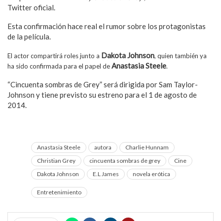
Twitter oficial.
Esta confirmación hace real el rumor sobre los protagonistas
de la película.
Dakota Johnson
El actor compartirá roles junto a
, quien también ya
Anastasia Steele
ha sido confirmada para el papel de
.
“Cincuenta sombras de Grey” será dirigida por Sam Taylor-
Johnson y tiene previsto su estreno para el 1 de agosto de
2014.
Anastasia Steele
autora
Charlie Hunnam
Christian Grey
cincuenta sombras de grey
Cine
Dakota Johnson
E.L James
novela erótica
Entretenimiento