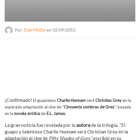
StarMedia
Por:
en 02/09/2013
¡Confirmado!
El guapísimo
Charlie Hunnam
será
Christian Grey
en la
esperada adaptación al cine de “
Cincuenta sombras de Grey
“, basada
en la
novela erótica
de
E.L. James
.
La gran noticia fue revelada por la
autora
de la trilogía. “El
guapo y talentoso Charlie Hunnam será Christian Grey en la
adaptación al cine de
Fifty Shades of Grey”,
escribió en su