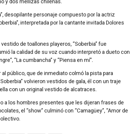
o y dos mellizas chilenas.
”, desopilante personaje compuesto por la actriz
erbia”, interpretada por la cantante invitada Dolores
 vestido de toallones playeros, “Soberbia” fue
mió la calidad de su voz cuando interpretó a dueto con
ngre”, “La cumbancha” y “Piensa en mí”.
 al público, que de inmediato colmó la pista para
Soberbia” volvieron vestidos de gala, él con un traje
ella con un original vestido de alcatraces.
do a los hombres presentes que les dijeran frases de
ocolates, el “show” culminó con “Camagüey”, “Amor de
olectivo.