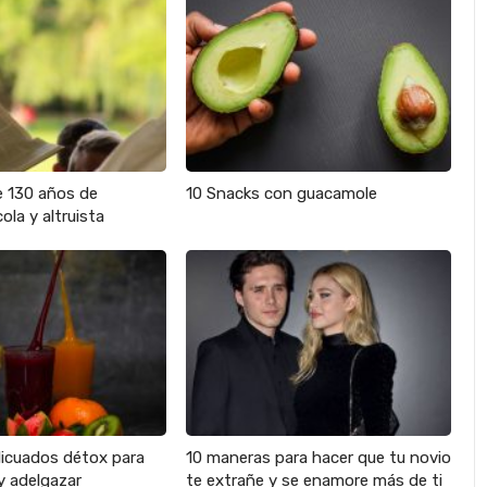
e 130 años de
10 Snacks con guacamole
ola y altruista
licuados détox para
10 maneras para hacer que tu novio
y adelgazar
te extrañe y se enamore más de ti