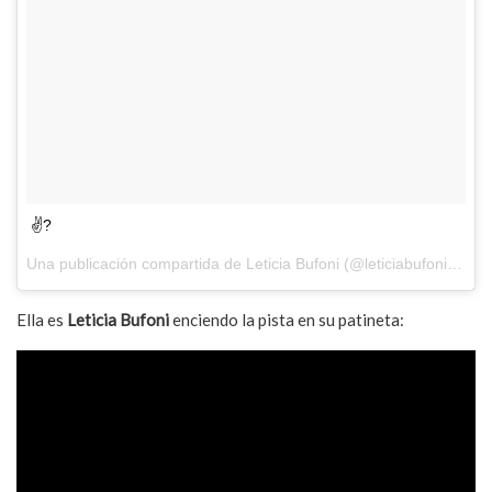
✌?
Una publicación compartida de Leticia Bufoni (@leticiabufoni) el
21
Ella es
Leticia Bufoni
enciendo la pista en su patineta: