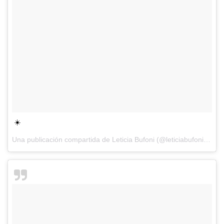
☀️
Una publicación compartida de Leticia Bufoni (@leticiabufoni) el
14