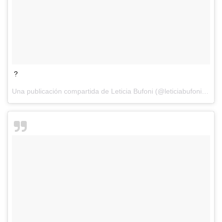
?
Una publicación compartida de Leticia Bufoni (@leticiabufoni) el
18