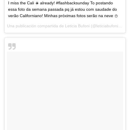
I miss the Cali ☀️ already! #flashbacksunday To postando
essa foto da semana passada pq já estou com saudade do
verão Californiano! Minhas próximas fotos serão na neve ⛄️
Una publicación compartida de Leticia Bufoni (@leticiabufoni) el
25