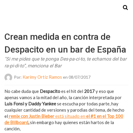
Starmedia
Crean medida en contra de
Despacito en un bar de España
"Si me pides que te ponga Des-pa-ci-to, te echamos del bar
ra-pi-di-to”, menciona el Bar
Karimy Ortíz Ramos
Por:
en 08/07/2017
No cabe duda que
Despacito
es el hit del
2017
y eso que
apenas vamos a la mitad del año, la canción interpretada por
Luis Fonsi y Daddy Yankee
se escucha por todas parte, hay
cualquier cantidad de versiones y parodias del tema, de hecho
el
remix con Justin Bieber
está situado en
el #1 en el Top 100
de Billboard
,
sin embargo hay quienes están hartos de la
canción,