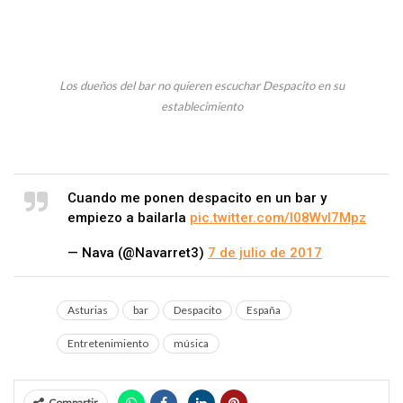
Los dueños del bar no quieren escuchar Despacito en su
establecimiento
Cuando me ponen despacito en un bar y
empiezo a bailarla
pic.twitter.com/l08Wvl7Mpz
— Nava (@Navarret3)
7 de julio de 2017
Asturias
bar
Despacito
España
Entretenimiento
música
Compartir