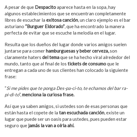
A pesar de que
Despacito
aparece hasta en la sopa, hay
algunos establecimientos que se encuentran completamente
libres de escuchar la
exitosa canción
, un claro ejemplo es el bar
asturiano
“Burguer Eldorado”
, que ha encontrado la manera
perfecta de evitar que se escuche la melodía en el lugar.
Resulta que los dueños del lugar donde varios amigos suelen
juntarse para comer
hamburguesas y beber cerveza,
son
claramente haters
del tema
que se ha hecho viral alrededor del
mundo, tanto que al final de los
tickets de consumo
que le
entregan a cada uno de sus clientes han colocado la siguiente
frase:
“
Si me pides que te ponga Des-pa-ci-to, te echamos del bar ra-
pi-di-to
”,
menciona la curiosa frase.
Así que ya saben amigos, si ustedes son de esas personas que
están hasta el copete de la
tan escuchada canción
, existe un
lugar que puede ser un oasis para ustedes, pues pueden estar
seguro que
jamás la van a oírla ahí.