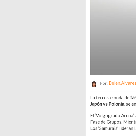
Belen.alvare
Por:
La tercera ronda de
fa
Japón vs Polonia
, se e
El ‘Volgogrado Arena’ a
Fase de Grupos. Mientra
Los ‘Samurais’ lideran 