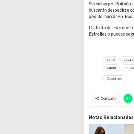
Sin embargo,
Polonia
s
buscarán despedirse co
podido marcar en Rusi
Disfruta de este duelo
Estrellas
o puedes segu
canal
copa 
Japón
minut
Deportes
Compartir
Notas Relacionadas