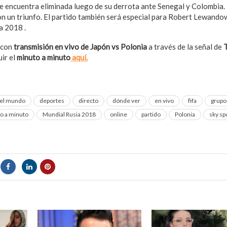
e encuentra eliminada luego de su derrota ante Senegal y Colombia.
n un triunfo. El partido también será especial para Robert Lewandow
a 2018 .
 con
transmisión en vivo de Japón vs Polonia
a través de la señal de
T
ir el
minuto a minuto
aquí.
del mundo
deportes
directo
dónde ver
en vivo
fifa
grupo
o a minuto
Mundial Rusia 2018
online
partido
Polonia
sky sp