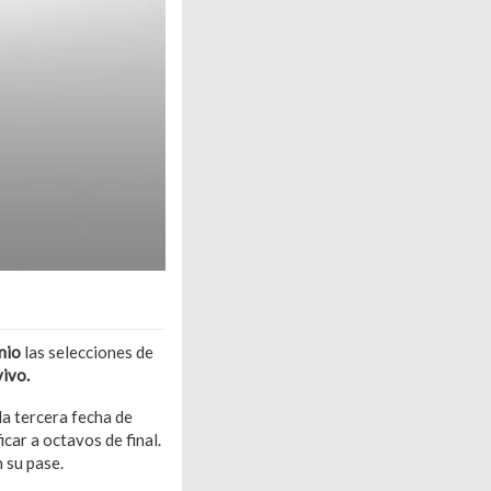
nio
las selecciones de
vivo.
la tercera fecha de
car a octavos de final.
n su pase.