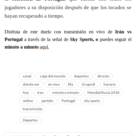
jugadores a su disposición después de que los tocados se 
hayan recuperado a tiempo.
Disfruta de este duelo con transmisión en vivo de 
Irán vs 
Portugal 
a través de la señal de
 Sky Sports, o 
puedes seguir el 
minuto a minuto
 aquí.
canal
copa del mundo
deportes
directo
dónde ver
en vivo
fifa
Grupo B
horario
hoy
Iran
minuto a minuto
Mundial Rusia 2018
online
partido
Portugal
sky sports
transmisión
Deportes