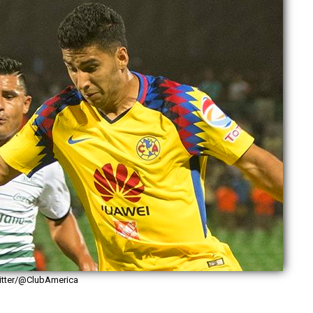
itter/@ClubAmerica