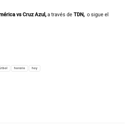
érica vs Cruz Azul,
a través de
TDN,
o sigue el
útbol
horario
hoy