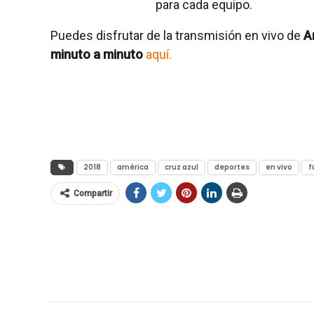
para cada equipo.
Puedes disfrutar de la transmisión en vivo de
Am
minuto a minuto
aquí.
2018
américa
cruz azul
deportes
en vivo
f
Compartir