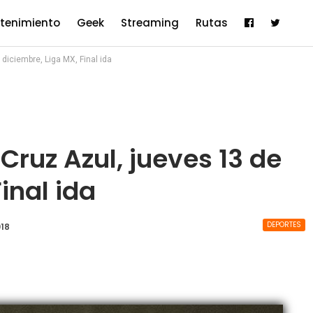
etenimiento
Geek
Streaming
Rutas
diciembre, Liga MX, Final ida
Cruz Azul, jueves 13 de
inal ida
DEPORTES
018