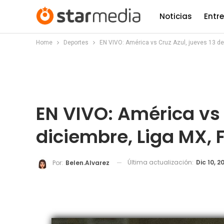
Noticias
Entr
Home
Deportes
EN VIVO: América vs Cruz Azul, jueves 13 de 
EN VIVO: América vs 
diciembre, Liga MX, F
Última actualización:
Dic 10, 2
Por:
Belen.alvarez