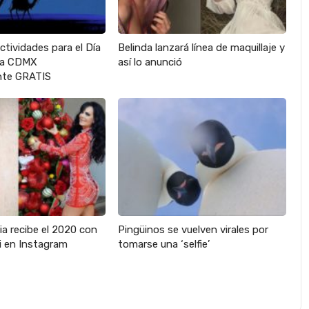
actividades para el Día
Belinda lanzará línea de maquillaje y
 la CDMX
así lo anunció
te GRATIS
ia recibe el 2020 con
Pingüinos se vuelven virales por
ni en Instagram
tomarse una ‘selfie’