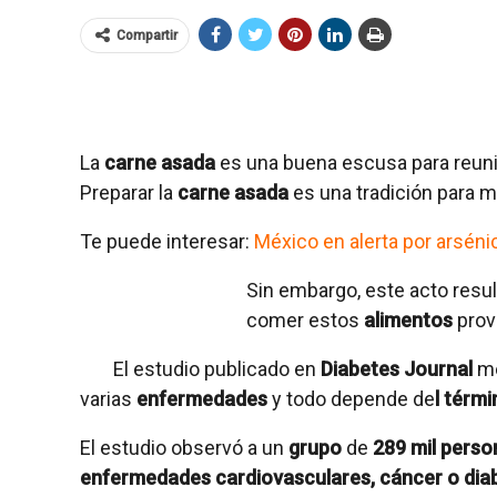
Compartir
La
carne asada
es una buena escusa para reunir
Preparar la
carne asada
es una tradición para 
Te puede interesar:
México en alerta por arséni
Sin embargo, este acto result
comer estos
alimentos
pro
El estudio publicado en
Diabetes Journal
me
varias
enfermedades
y todo depende de
l térmi
El estudio observó a un
grupo
de
289 mil pers
enfermedades
cardiovasculares, cáncer o dia