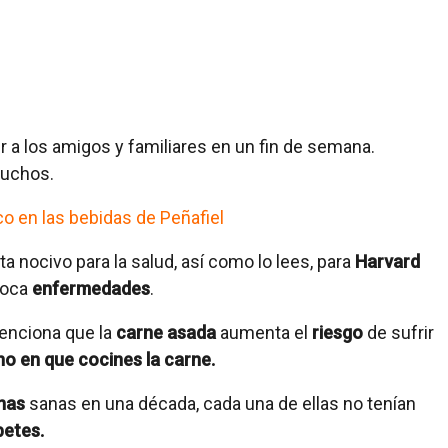
 a los amigos y familiares en un fin de semana.
muchos.
co en las bebidas de Peñafiel
a nocivo para la salud, así como lo lees, para
Harvard
voca
enfermedades
.
nciona que la
carne asada
aumenta el
riesgo
de sufrir
no en que cocines la carne.
onas
sanas en una década, cada una de ellas no tenían
betes.