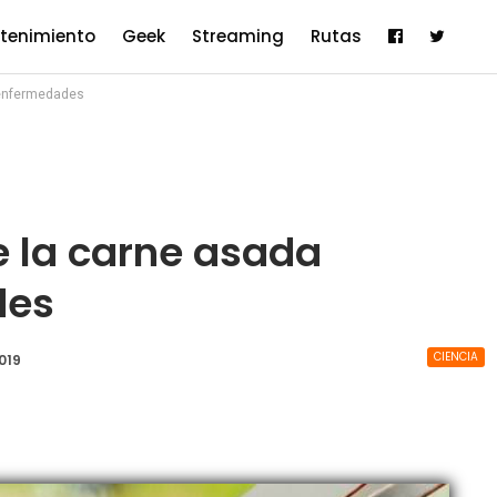
etenimiento
Geek
Streaming
Rutas
 enfermedades
 la carne asada
des
CIENCIA
2019