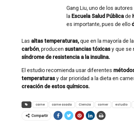
Gang Liu, uno de los autores 
la
Escuela Salud Pública
de
es importante, pues de ello
Las
altas temperaturas,
que en la mayoría de l
carbón
, producen
sustancias tóxicas
y que se 
síndrome de resistencia a la insulina.
El estudio recomienda usar diferentes
métodos
temperaturas
y dar prioridad a la dieta en carn
creación de estos químicos.
carne
carne asada
Ciencia
comer
estudio
Compartir