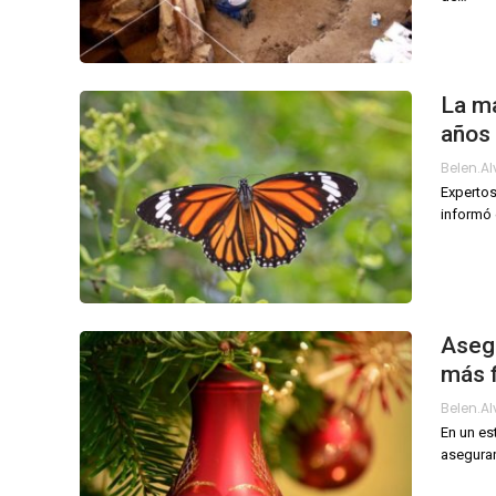
La ma
años
Belen.a
Expertos
informó 
Asegu
más f
Belen.a
En un es
aseguran