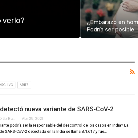
 verlo?
¿Embarazo en hom
Podría ser posible
ARCHIVO
ARIES
 detectó nueva variante de SARS-CoV-2
Karimy Ortíz Ramos
Abr 29, 2021
riante podría ser la responsable del descontrol de los casos en India?
La
 de SARS-CoV-2 detectada en la India se llama B.1.617 y fue
…