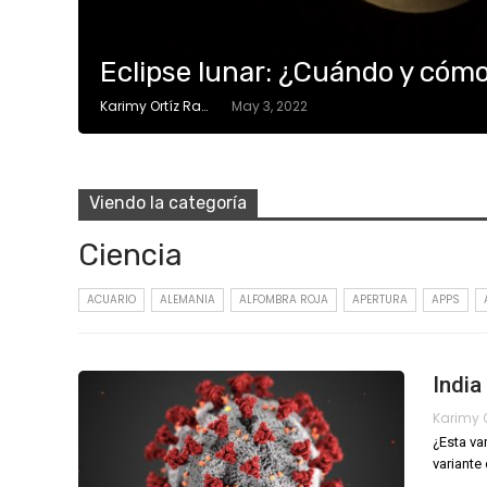
Eclipse lunar: ¿Cuándo y cómo
Karimy Ortíz Ramos
May 3, 2022
Viendo la categoría
Ciencia
ACUARIO
ALEMANIA
ALFOMBRA ROJA
APERTURA
APPS
India
¿Esta va
variante