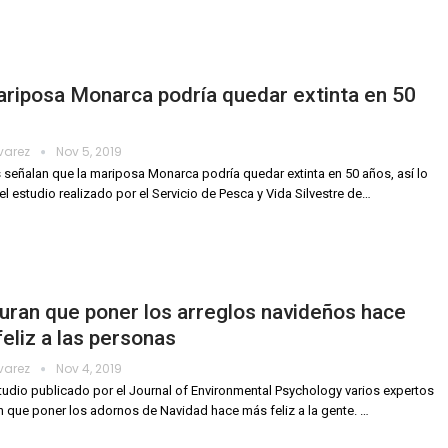
riposa Monarca podría quedar extinta en 50
lvarez
Nov 5, 2019
 señalan que la mariposa Monarca podría quedar extinta en 50 años, así lo
el estudio realizado por el Servicio de Pesca y Vida Silvestre de
…
ran que poner los arreglos navideños hace
eliz a las personas
lvarez
Nov 4, 2019
tudio publicado por el Journal of Environmental Psychology varios expertos
 que poner los adornos de Navidad hace más feliz a la gente.
…