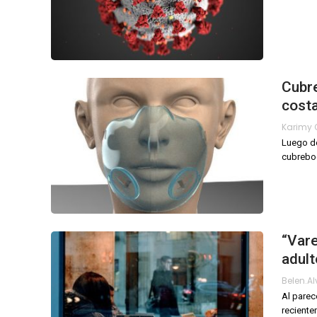
Cubr
cost
Luego de
cubreboc
“Vare
adult
Belen.a
Al parec
reciente