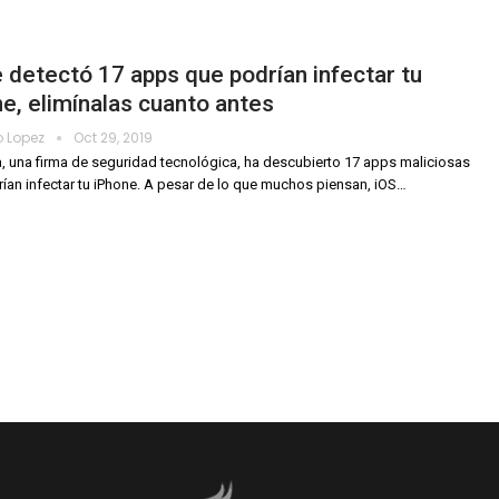
 detectó 17 apps que podrían infectar tu
e, elimínalas cuanto antes
o Lopez
Oct 29, 2019
 una firma de seguridad tecnológica, ha descubierto 17 apps maliciosas
ían infectar tu iPhone.
A pesar de lo que muchos piensan, iOS
…