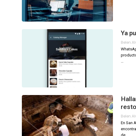
Ya p
Belen.a
WhatsAp
producto
…
Halla
rest
Belen.a
En San A
encontra
de
…