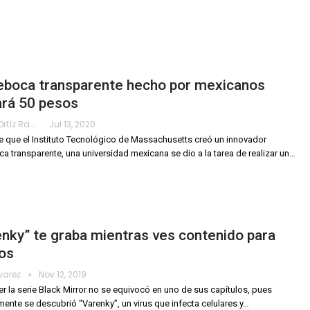
eboca transparente hecho por mexicanos
ará 50 pesos
Karimy Ortíz Ramos
Jul 13, 2020
 que el Instituto Tecnológico de Massachusetts creó un innovador
a transparente, una universidad mexicana se dio a la tarea de realizar un
…
nky” te graba mientras ves contenido para
os
lvarez
Nov 12, 2019
er la serie Black Mirror no se equivocó en uno de sus capítulos, pues
mente se descubrió “Varenky”, un virus que infecta celulares y
…