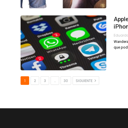
Apple
iPhon
Eduard
Wandera,
que podr
1
2
3
…
30
SIGUIENTE