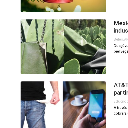
Mexic
indus
Belen.a
Dos jóve
piel veg
AT&T 
parti
Eduard
A través
cobrará 