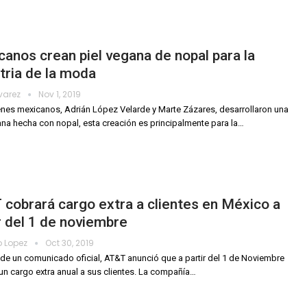
anos crean piel vegana de nopal para la
tria de la moda
lvarez
Nov 1, 2019
nes mexicanos, Adrián López Velarde y Marte Zázares, desarrollaron una
ana hecha con nopal, esta creación es principalmente para la
…
cobrará cargo extra a clientes en México a
r del 1 de noviembre
o Lopez
Oct 30, 2019
 de un comunicado oficial, AT&T anunció que a partir del 1 de Noviembre
un cargo extra anual a sus clientes.
La compañía
…