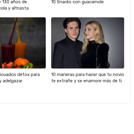
e 130 años de
10 Snacks con guacamole
ola y altruista
licuados détox para
10 maneras para hacer que tu novio
y adelgazar
te extrañe y se enamore más de ti