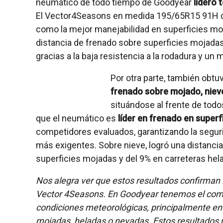
neumático de todo tiempo de Goodyear
lideró 
El Vector4Seasons en medida 195/65R15 91H d
como la mejor manejabilidad en superficies moj
distancia de frenado sobre superficies mojadas
gracias a la baja resistencia a la rodadura y un
Por otra parte, también obtu
frenado sobre mojado, nieve
situándose al frente de tod
que el neumático es
líder en frenado en superf
competidores evaluados, garantizando la segur
más exigentes. Sobre nieve, logró una distanci
superficies mojadas y del 9% en carreteras hel
Nos alegra ver que estos resultados confirman
Vector 4Seasons. En Goodyear tenemos el comp
condiciones meteorológicas, principalmente en
mojadas, heladas o nevadas. Estos resultados 