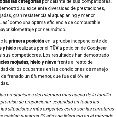
todas las categorías
por delante de sus competidores.
emostró su excelente diversidad de prestaciones,
adas, gran resistencia al aquaplaning y menor
, así como una óptima eficiencia de combustible
 mayor kilometraje por neumático.
vo la
primera posición
en la prueba independiente de
 y hielo
realizada por el
TÜV
a petición de Goodyear,
os sus competidores. Los resultados han demostrado
icies mojadas, hielo y nieve
frente al resto de
idad de los ocupantes en las condiciones de manejo
a de frenado un 8% menor, que fue del 6% en
adas.
 las prestaciones del miembro más nuevo de la familia
romiso de proporcionar seguridad en todas las
 las situaciones más exigentes como son las carreteras
respaldan nuestros 30 años de liderazgo en el mercado