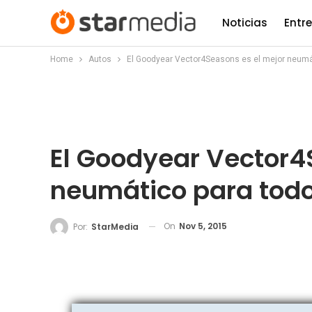
Noticias
Entr
Home
Autos
El Goodyear Vector4Seasons es el mejor neumá
El Goodyear Vector4
neumático para tod
On
Nov 5, 2015
Por:
StarMedia