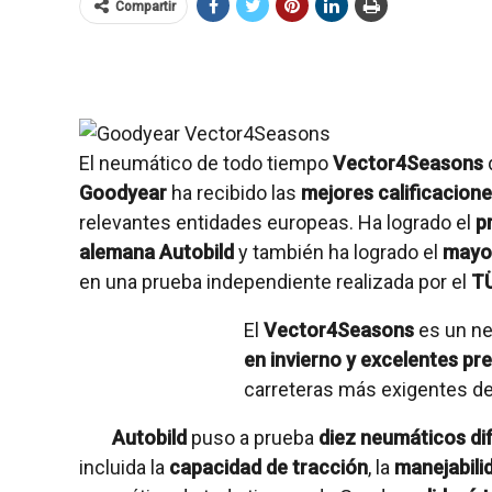
Compartir
El neumático de todo tiempo
Vector4Seasons
Goodyear
ha recibido las
mejores calificacion
relevantes entidades europeas. Ha logrado el
p
alemana Autobild
y también ha logrado el
mayo
en una prueba independiente realizada por el
T
El
Vector4Seasons
es un ne
en invierno y excelentes pr
carreteras más exigentes d
Autobild
puso a prueba
diez neumáticos di
incluida la
capacidad de tracción
, la
manejabili