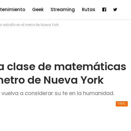
etenimiento
Geek
Streaming
Rutas
un extraño en el metro de Nueva York
rna clase de matemáticas
metro de Nueva York
uelva a considerar su fe en la humanidad.
VIRAL