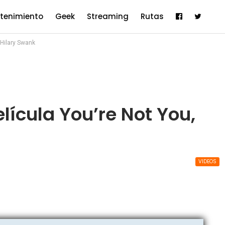
etenimiento
Geek
Streaming
Rutas
n Hilary Swank
película You’re Not You,
VIDEOS