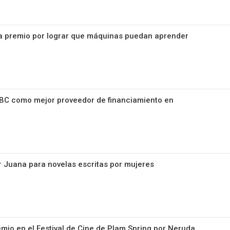
na premio por lograr que máquinas puedan aprender
BC como mejor proveedor de financiamiento en
 Juana para novelas escritas por mujeres
mio en el Festival de Cine de Plam Spring por Neruda