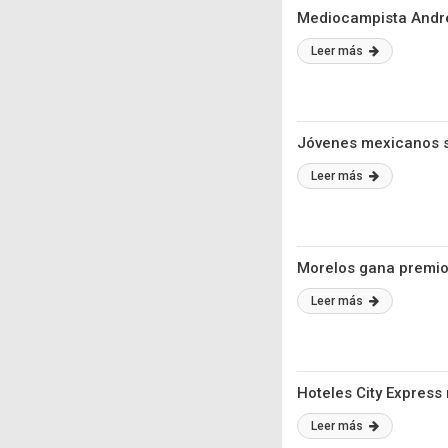
Mediocampista Andrés
Leer más
Jóvenes mexicanos s
Leer más
Morelos gana premio 
Leer más
Hoteles City Express
Leer más