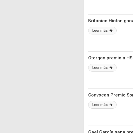
Británico Hinton ga
Leer más
Otorgan premio a HS
Leer más
Convocan Premio Sor
Leer más
Gael García gana pre