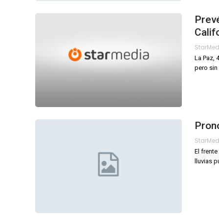
Prevé
Calif
StarMe
La Paz, 
pero sin
Pronó
StarMe
El frent
lluvias 