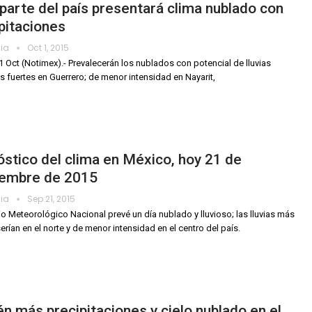
parte del país presentará clima nublado con
pitaciones
dia
Oct 1, 2015
1 Oct (Notimex).- Prevalecerán los nublados con potencial de lluvias
s fuertes en Guerrero; de menor intensidad en Nayarit,
stico del clima en México, hoy 21 de
iembre de 2015
dia
Sep 21, 2015
cio Meteorológico Nacional prevé un día nublado y lluvioso; las lluvias más
serían en el norte y de menor intensidad en el centro del país.
n más precipitaciones y cielo nublado en el