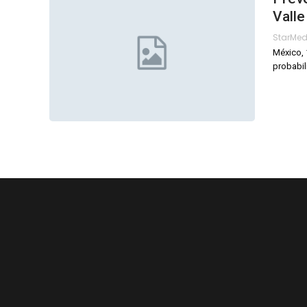
Vall
StarMe
México, 
probabil