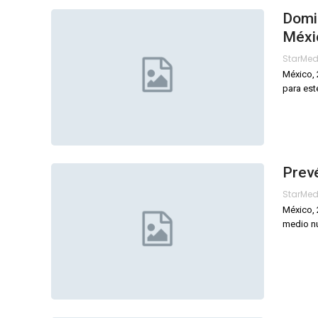
Domin
Méxi
StarMe
México, 
para est
Prevé
StarMe
México, 
medio nu