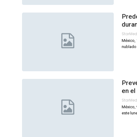
Pred
duran
StarMe
México, 
nublado 
Prev
en el
StarMe
México, 
este lun