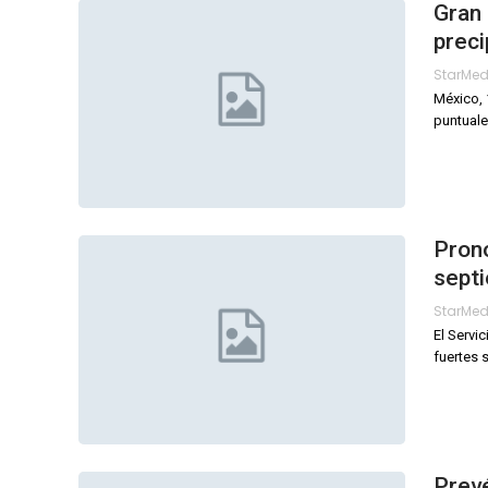
Gran 
preci
StarMe
México, 
puntuale
Pronó
sept
StarMe
El Servi
fuertes 
Prevé