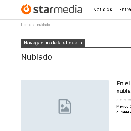
Noticias
Entr
Home
nublado
Navegación de la etiqueta
Nublado
En el
nubl
StarMe
México, 
durante 