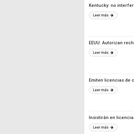
Kentucky: no interfe
Leer más
EEUU: Autorizan rech
Leer más
Emiten licencias de
Leer más
Insistirán en licenc
Leer más