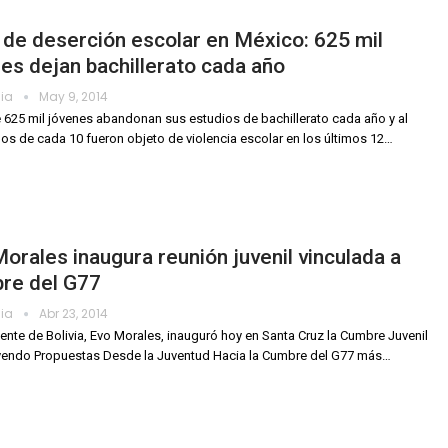
 de deserción escolar en México: 625 mil
es dejan bachillerato cada año
dia
May 9, 2014
 625 mil jóvenes abandonan sus estudios de bachillerato cada año y al
s de cada 10 fueron objeto de violencia escolar en los últimos 12…
orales inaugura reunión juvenil vinculada a
re del G77
dia
Abr 23, 2014
dente de Bolivia, Evo Morales, inauguró hoy en Santa Cruz la Cumbre Juvenil
yendo Propuestas Desde la Juventud Hacia la Cumbre del G77 más…