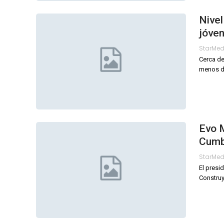
Nivel
jóven
StarMe
Cerca de
menos do
Evo M
Cumb
StarMe
El presi
Constru