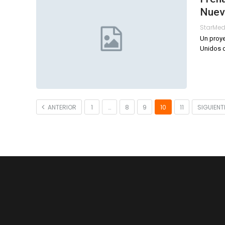
Nuev
StarMe
Un proye
Unidos 
ANTERIOR
1
…
8
9
10
11
SIGUIEN