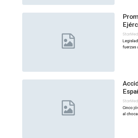
Prom
Ejérc
StarMe
Legislad
fuerzas
Acci
Espa
StarMe
Cinco jó
al choca