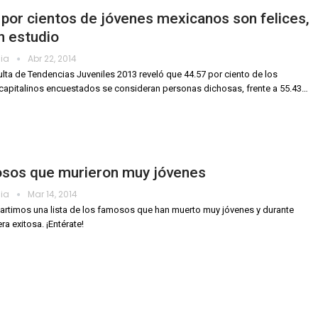
 por cientos de jóvenes mexicanos son felices,
n estudio
dia
Abr 22, 2014
lta de Tendencias Juveniles 2013 reveló que 44.57 por ciento de los
capitalinos encuestados se consideran personas dichosas, frente a 55.43…
sos que murieron muy jóvenes
dia
Mar 14, 2014
rtimos una lista de los famosos que han muerto muy jóvenes y durante
ra exitosa. ¡Entérate!