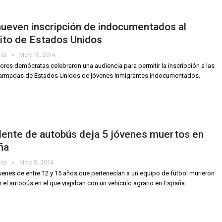
ueven inscripción de indocumentados al
ito de Estados Unidos
dia
May 19, 2014
ores demócratas celebraron una audiencia para permitir la inscripción a las
 armadas de Estados Unidos de jóvenes inmigrantes indocumentados.
dente de autobús deja 5 jóvenes muertos en
ña
dia
May 9, 2014
venes de entre 12 y 15 años que pertenecían a un equipo de fútbol murieron
r el autobús en el que viajaban con un vehículo agrario en España.