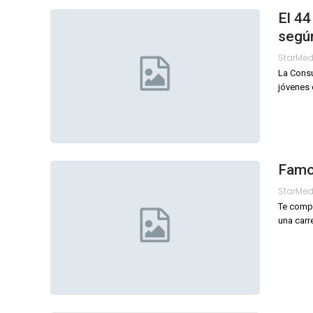
El 44
segú
StarMe
La Consu
jóvenes 
Famo
StarMe
Te compa
una carre