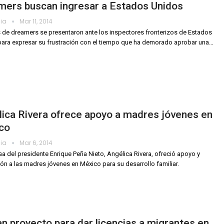
mers buscan ingresar a Estados Unidos
dia
Mar 11, 2014
de dreamers se presentaron ante los inspectores fronterizos de Estados
ara expresar su frustración con el tiempo que ha demorado aprobar una…
ica Rivera ofrece apoyo a madres jóvenes en
co
dia
Mar 6, 2014
a del presidente Enrique Peña Nieto, Angélica Rivera, ofreció apoyo y
ión a las madres jóvenes en México para su desarrollo familiar.
n proyecto para dar licencias a migrantes en