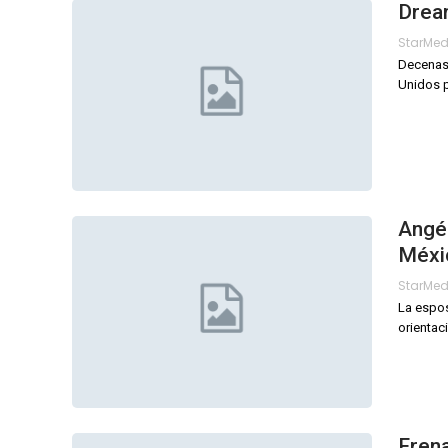
Drea
StarMe
Decenas 
Unidos p
Angél
Méxi
StarMe
La espos
orientac
Frena