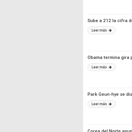
Sube a 212 la cifra 
Leer más
Obama termina gira 
Leer más
Park Geun-hye se dis
Leer más
Corea del Norte anunc