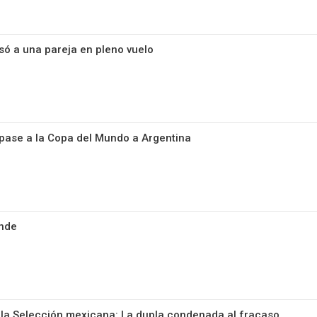
só a una pareja en pleno vuelo
l pase a la Copa del Mundo a Argentina
ende
 la Selección mexicana: La dupla condenada al fracaso