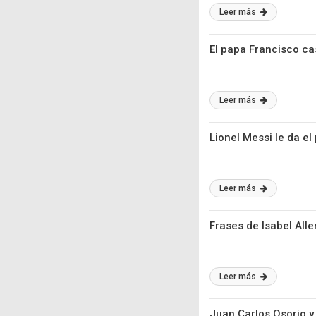
Leer más
El papa Francisco ca
Leer más
Lionel Messi le da e
Leer más
Frases de Isabel All
Leer más
Juan Carlos Osorio y