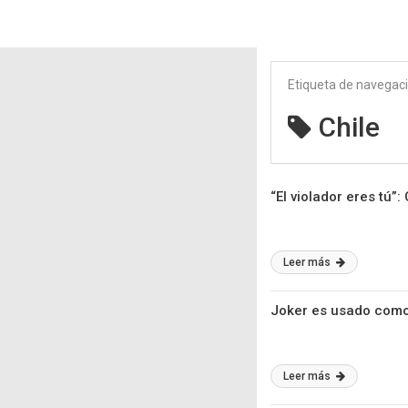
Etiqueta de navegac
Chile
“El violador eres tú”
Leer más
Joker es usado como 
Leer más