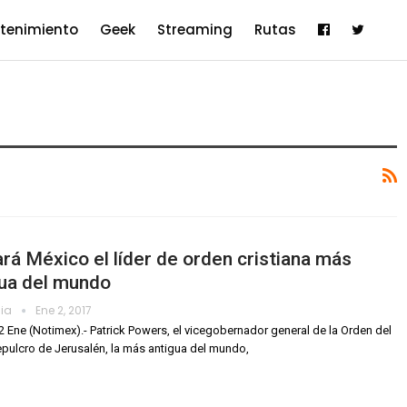
etenimiento
Geek
Streaming
Rutas
ará México el líder de orden cristiana más
gua del mundo
dia
Ene 2, 2017
2 Ene (Notimex).- Patrick Powers, el vicegobernador general de la Orden del
pulcro de Jerusalén, la más antigua del mundo,