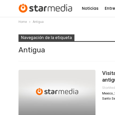
Noticias
Entr
Home
Antigua
Navegación de la etiqueta
Antigua
Visit
anti
StarMe
Mexico, 
Santo Se