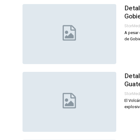
Detal
Gobie
StarMe
A pesar 
de Gobie
Detal
Guate
StarMe
El Volcá
explosiv