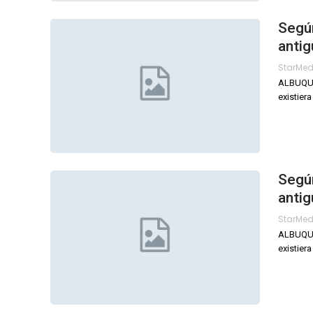
Según
antig
StarMe
ALBUQUE
existier
Según
antig
StarMe
ALBUQUE
existier