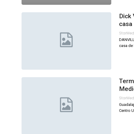
Dick 
casa
StarMe
DANVILLE
casa de l
Termi
Medic
StarMe
Guadalaj
Centro U