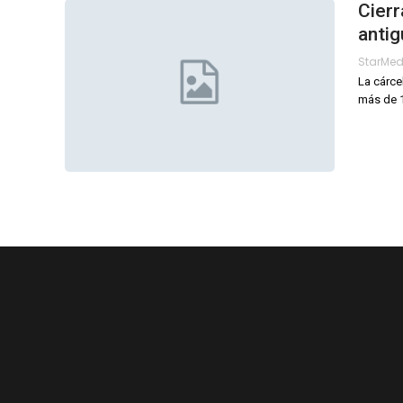
Cierr
anti
StarMe
La cárce
más de 