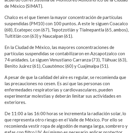
de México (SIMAT).
Chalco es el que tienen la mayor concentración de partículas
suspendidas (PM10) con 100 puntos. A este le siguen Coacalco
(68), Ecatepec con (67), Tepotzotlán y Tlalnepantla (65, ambos),
Tultitlán con (63) y Naucalpan (61).
En la Ciudad de México, las mayores concentraciones de
partículas suspendidas se contabilizaron en Azcapotzalco con
74 unidades. Le siguen Venustiano Carranza (73), Tláhuac (63),
Benito Juárez (61), Cuautémoc (60) y Cuajimalpa (51).
A pesar de que la calidad del aire es regular, se recomienda que
las precauciones no cesen. Es así que las personas con
enfermedades respiratorias y cardiovasculares, pueden
experimentar molestias y deberán limitar sus actividades en
exteriores.
De 11:00 a las 16:00 horas se incrementa la radiación solar, lo
que representa otro riesgo en el Valle de México. Por ello se
recomienda vestir ropa de algodón de manga larga, sombrero y
gafas con filtro UV. Así mismo es necesario aplicar protector