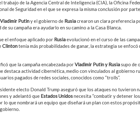
l trabajo de la Agencia Central de Inteligencia (CIA), la Oficina Fed
onal de Seguridad en el que se expresa la misma conclusión por parte
Vladimir Putin
y el gobierno de
Rusia
crearon un clara preferencia 
ad de su campaña era ayudarlo en su camino a la Casa Blanca.
ue el enfoque aplicado por
Rusia
evolucionó en el curso de las campa
e
Clinton
tenía más probabilidades de ganar, la estrategia se enfoc
ificó que la campaña encabezada por
Vladimir Putin y Rusia
supo de 
que destaca actividad cibernética, medio con vinculados al gobierno 
suarios pagados de redes sociales, conocidos como “trolls”.
residente electo Donald Trump aseguró que los ataques no tuvieron n
iones y adelantó que
Estados Unidos
necesita “combatir y detener los
or lo que nombrará un equipo que diseñará un plan con estos propósi
 gobierno.