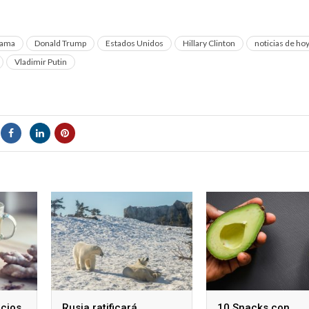
bama
Donald Trump
Estados Unidos
Hillary Clinton
noticias de ho
Vladimir Putin
icios
Rusia ratificará
10 Snacks con