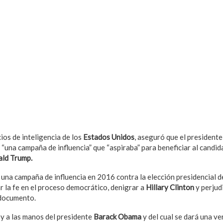
cios de inteligencia de los
Estados Unidos
, aseguró que el president
“una campaña de influencia” que “aspiraba” para beneficiar al candid
ld Trump.
una campaña de influencia en 2016 contra la elección presidencial 
r la fe en el proceso democrático, denigrar a
Hillary Clinton
y perjudi
 documento.
oy a las manos del presidente
Barack Obama
y del cual se dará una ve