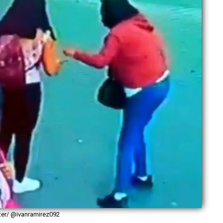
tter/ @ivanramirez092