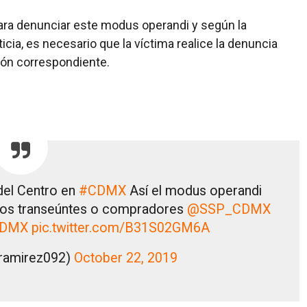
para denunciar este modus operandi y según la
cia, es necesario que la víctima realice la denuncia
ión correspondiente.
del Centro en
#CDMX
Así el modus operandi
gunos transeúntes o compradores
@SSP_CDMX
CDMX
pic.twitter.com/B31S02GM6A
nramirez092)
October 22, 2019