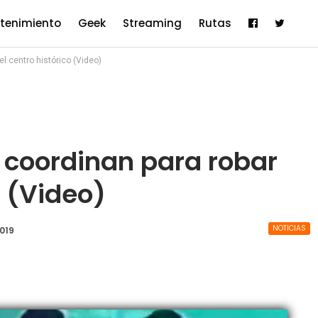
etenimiento
Geek
Streaming
Rutas
l centro histórico (Video)
 coordinan para robar
o (Video)
NOTICIAS
2019