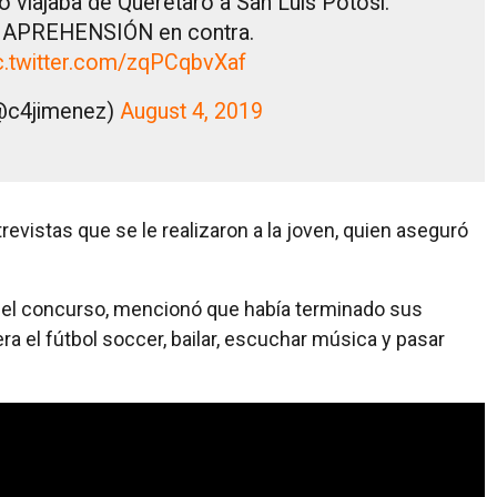
 viajaba de Querétaro a San Luis Potosí.
e APREHENSIÓN en contra.
c.twitter.com/zqPCqbvXaf
(@c4jimenez)
August 4, 2019
evistas que se le realizaron a la joven, quien aseguró
n el concurso, mencionó que había terminado sus
ra el fútbol soccer, bailar, escuchar música y pasar