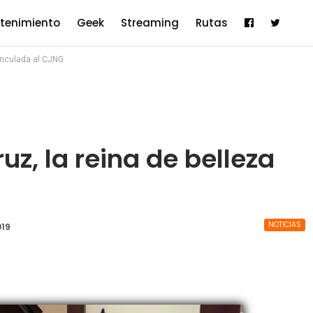
etenimiento
Geek
Streaming
Rutas
vinculada al CJNG
uz, la reina de belleza
NOTICIAS
019