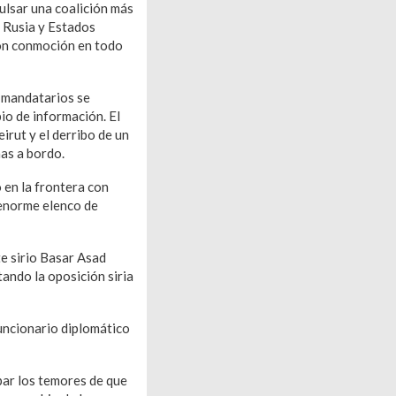
ulsar una coalición más
on Rusia y Estados
ron conmoción en todo
 mandatarios se
io de información. El
irut y el derribo de un
as a bordo.
 en la frontera con
n enorme elenco de
te sirio Basar Asad
tando la oposición siria
funcionario diplomático
ipar los temores de que