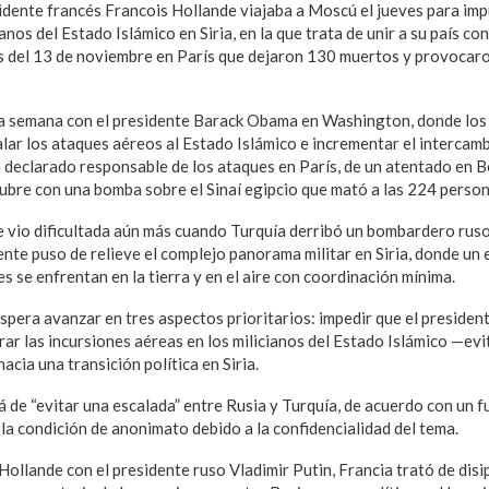
ente francés Francois Hollande viajaba a Moscú el jueves para imp
ianos del Estado Islámico en Siria, en la que trata de unir a su país c
es del 13 de noviembre en París que dejaron 130 muertos y provoca
ta semana con el presidente Barack Obama en Washington, donde los
ar los ataques aéreos al Estado Islámico e incrementar el intercamb
 declarado responsable de los ataques en París, de un atentado en Be
tubre con una bomba sobre el Sinaí egipcio que mató a las 224 person
e vio dificultada aún más cuando Turquía derribó un bombardero ruso
idente puso de relieve el complejo panorama militar en Siria, donde u
s se enfrentan en la tierra y en el aire con coordinación mínima.
spera avanzar en tres aspectos prioritarios: impedir que el presiden
rar las incursiones aéreas en los milicianos del Estado Islámico —evi
cia una transición política en Siria.
á de “evitar una escalada” entre Rusia y Turquía, de acuerdo con un 
la condición de anonimato debido a la confidencialidad del tema.
Hollande con el presidente ruso Vladimir Putin, Francia trató de dis