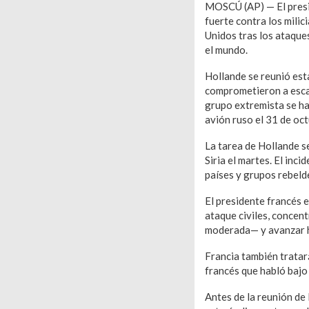
MOSCÚ (AP) — El presid
fuerte contra los milic
Unidos tras los ataqu
el mundo.
Hollande se reunió es
comprometieron a escal
grupo extremista se ha
avión ruso el 31 de oc
La tarea de Hollande s
Siria el martes. El inc
países y grupos rebelde
El presidente francés e
ataque civiles, concent
moderada— y avanzar ha
Francia también tratar
francés que habló bajo 
Antes de la reunión de 