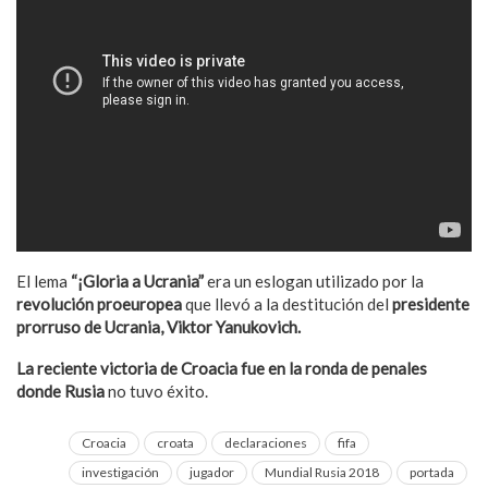
El lema
“¡Gloria a Ucrania”
era un eslogan utilizado por la
revolución proeuropea
que llevó a la destitución del
presidente
prorruso de Ucrania, Viktor Yanukovich.
La reciente victoria de Croacia fue en la ronda de penales
donde
Rusia
no tuvo éxito.
Croacia
croata
declaraciones
fifa
investigación
jugador
Mundial Rusia 2018
portada