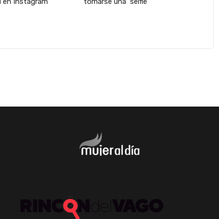
ni en Instagram
tomarse una ‘selfie’