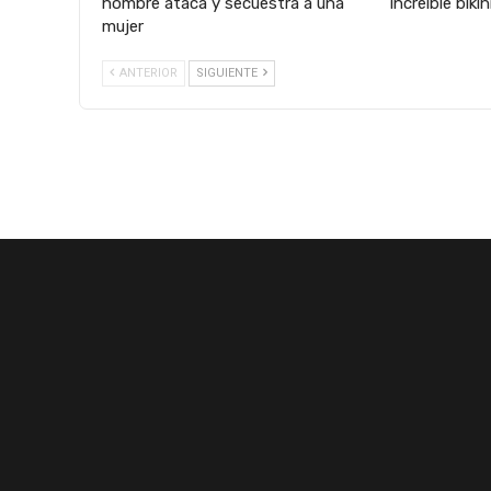
hombre ataca y secuestra a una
increíble biki
mujer
ANTERIOR
SIGUIENTE