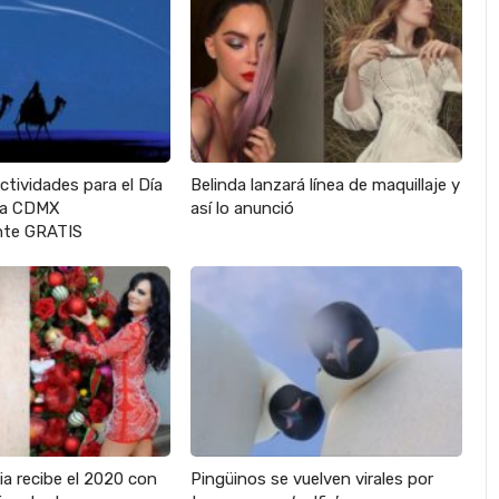
actividades para el Día
Belinda lanzará línea de maquillaje y
 la CDMX
así lo anunció
te GRATIS
ia recibe el 2020 con
Pingüinos se vuelven virales por