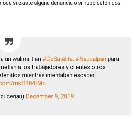
oce si existe alguna denuncia o si hubo detenidos.
 a un walmart en
#CdSatélite
,
#Naucalpan
para
metían a los trabajadores y clientes otros
etenidos mientras intentaban escapar
er.com/mkff184IMc
azucenau)
December 9, 2019