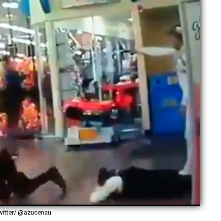
witter/ @azucenau